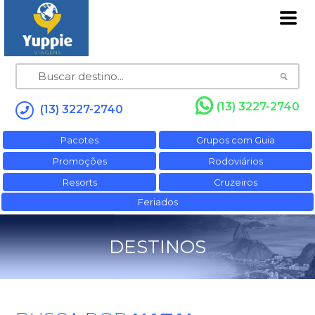
(13) 3227-2740
(13) 3227-2740
Pacotes
Grupos com Guia
Promoções
Rodoviários
Resorts
Cruzeiros
Feriados
DESTINOS