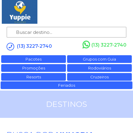
(13) 3227-2740
(13) 3227-2740
Pacotes
Grupos com Guia
Promoções
Rodoviários
Resorts
Cruzeiros
Feriados
DESTINOS