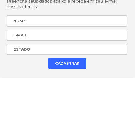
Preencha seus dados abaixo e receba em seu e-mail
nossas ofertas!
CONECTE-SE EM NOSSAS
REDES SOCIAIS!
Veja as ofertas também em nossos canais online!