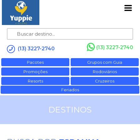
(13) 3227-2740
(13) 3227-2740
Pacotes
Grupos com Guia
Promoções
Rodoviários
Resorts
Cruzeiros
Feriados
DESTINOS