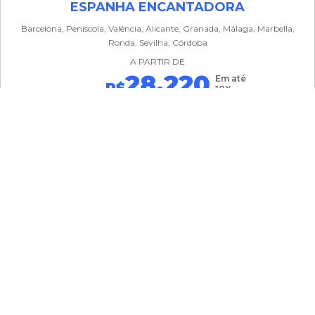
ESPANHA ENCANTADORA
Barcelona, Peníscola, Valência, Alicante, Granada, Málaga, Marbella,
Ronda, Sevilha, Córdoba
A PARTIR DE
28.220
Em até
R$
10X
RECEBA
NOSSAS OFERTAS
Preencha seus dados abaixo e receba em seu e-mail
nossas ofertas!