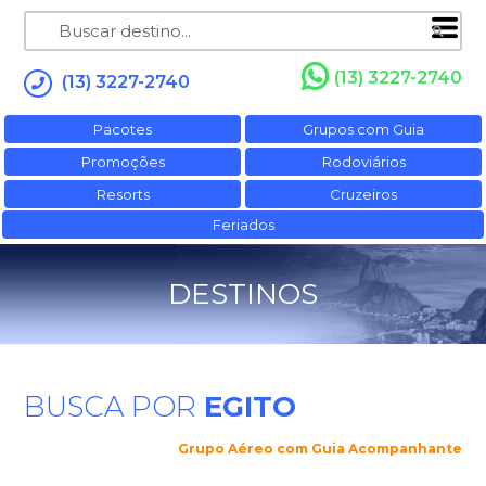
(13) 3227-2740
(13) 3227-2740
Pacotes
Grupos com Guia
Promoções
Rodoviários
Resorts
Cruzeiros
Feriados
DESTINOS
BUSCA POR
EGITO
Grupo Aéreo com Guia Acompanhante