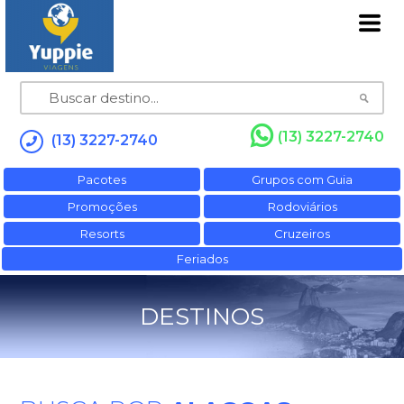
(13) 3227-2740
(13) 3227-2740
Pacotes
Grupos com Guia
Promoções
Rodoviários
Resorts
Cruzeiros
Feriados
DESTINOS